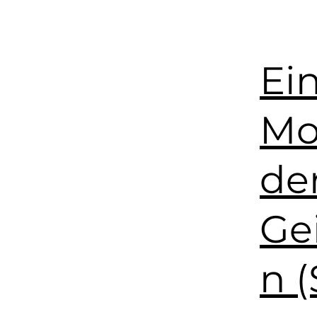
Ei
Mo
de
Ge
n (