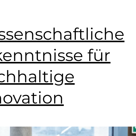
ssenschaftliche
kenntnisse für
chhaltige
novation