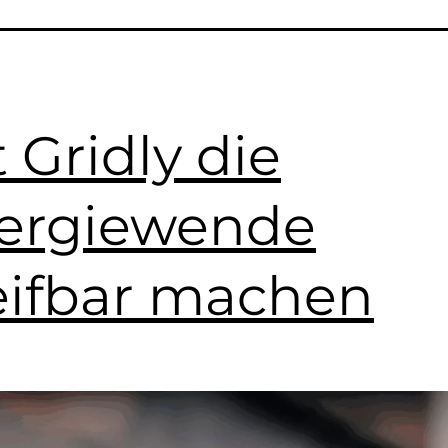
 Gridly die
ergiewende
eifbar machen