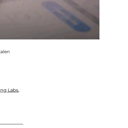
kalen
ing Labs
,