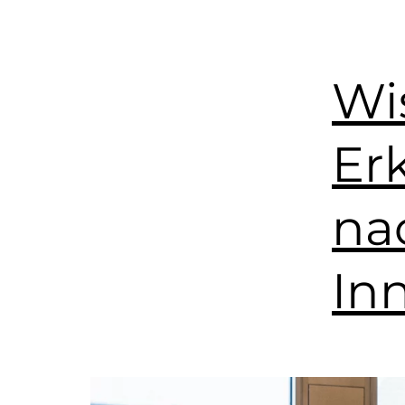
Wi
Er
na
In