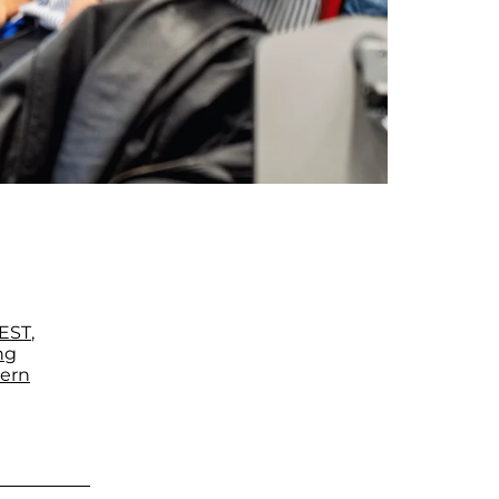
EST
,
ng
ern