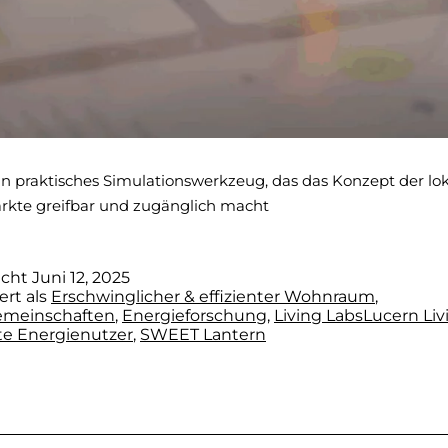
 ein praktisches Simulationswerkzeug, das das Konzept der lo
rkte greifbar und zugänglich macht
icht
Juni 12, 2025
ert als
Erschwinglicher & effizienter Wohnraum
,
emeinschaften
,
Energieforschung
,
Living Labs
Lucern Liv
nte Energienutzer
,
SWEET Lantern