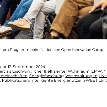
tern Programm beim Nationalen Open Innovation Camp
icht
12. September 2024
ert als
Erschwinglicher & effizienter Wohnraum
,
EMPA N
emeinschaften
,
Energieforschung
,
Veranstaltungen
,
Livi
s
,
Publikationen
,
Intelligente Energienutzer
,
SWEET Lant