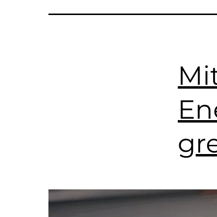
Mit
En
gr