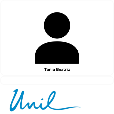
Tania
B
eatriz