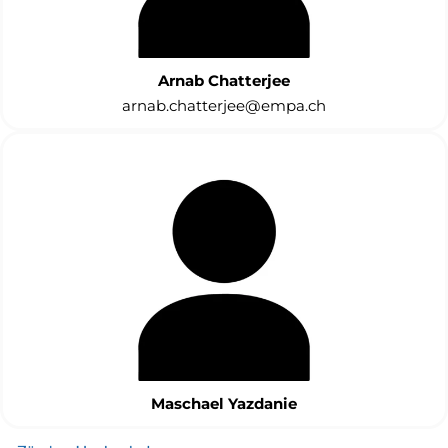
Arnab
Cha
t
terjee
arnab.chatterjee@empa.ch
Maschael
Yazdanie