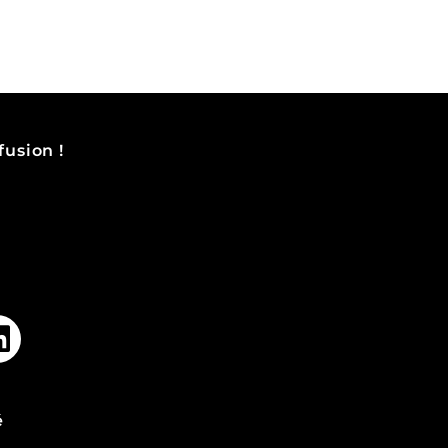
fusion !
é