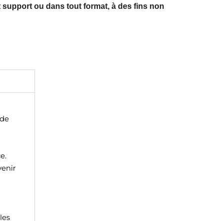
ut support ou dans tout format, à des fins non
ode
e.
venir
les