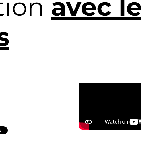
tion
avec l
s
o