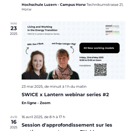
Hochschule Luzern - Campus Horw
Technikumstrasse 21,
Horw
v
MAI
23
2025
23 mai 2025, de minuit
à
1 h du matin
SWICE x Lantern webinar series #2
En ligne - Zoom
16 avril 2025, de 8 h
à
17 h
AVR
16
Session d'approfondissement sur les
2025