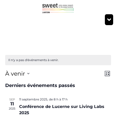
Il n'y a pas d'événements à venir.
N
À venir
N
Liste
Sélectionnez
D
la
Derniers événements passés
date.
d
LE
11 septembre 2025, de 8 h
à
17 h
SEP
V
11
Conférence de Lucerne sur Living Labs
le
2025
D
2025