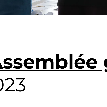
ssemblée 
023